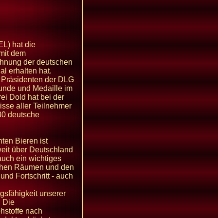
L) hat die
 mit dem
ichnung der deutschen
l erhalten hat.
 Präsidenten der DLG
unde und Medaille im
i Dold hat bei der
isse aller Teilnehmer
130 deutsche
nten Bieren ist
eit über Deutschland
uch ein wichtiges
lichen Räumen und den
 und Fortschritt - auch
gsfähigkeit unserer
. Die
ohstoffe nach