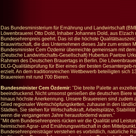
Das Bundesministerium für Ernährung und Landwirtschaft (BME
Löwenbrauerei Otto Dold, Inhaber Johannes Dold, aus Elzach
Bundesehrenpreis geehrt. Das ist die höchste Qualitätsausze
Brauwirtschaft, die das Unternehmen dieses Jahr zum ersten Ma
Bundesminister Cem Özdemir überreichte gemeinsam mit dem
(Deutsche Landwirtschafts-Gesellschaft) Hubertus Paetow Urk
Rahmen des Deutschen Brauertags in Berlin. Die Löwenbrauere
DLG-Qualitätsprüfung für Bier eines der besten Gesamtergeb-n
erzielt. An dem traditionsreichen Wettbewerb beteiligten sich 
Brauereien mit rund 700 Bieren.
Bundesminister Cem Özdemir:
"Die breite Palette an exzelle
beeindruckend. Nicht umsonst genießen die deutschen Biere w
hinaus höchste Anerkennung. Unsere Brauereien sind zudem a
Glied regionaler Wertschöpfungsketten, zuhause in den länd
Städten. Sie stehen für Wirtschaftskraft, Arbeitsplätze, Stabilität
wenn die vergangenen Jahre herausfordernd waren."
"Mit dem Bundesehrenpreis rücken wir die Qualität und Leistun
heimischen Agrar- und Ernährungswirtschaft in den Mittelpunkt
Bundesehrenpreisträger verstehen es vorbildlich, natürliche R