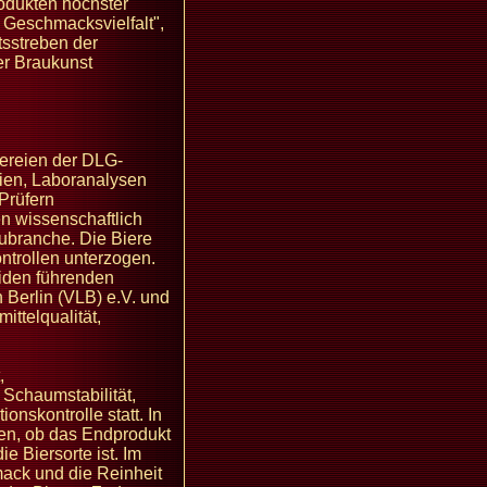
rodukten höchster
d Geschmacksvielfalt",
tsstreben der
er Braukunst
uereien der DLG-
erien, Laboranalysen
Prüfern
n wissenschaftlich
aubranche. Die Biere
trollen unterzogen.
eiden führenden
n Berlin (VLB) e.V. und
ttelqualität,
,
 Schaumstabilität,
nskontrolle statt. In
en, ob das Endprodukt
e Biersorte ist. Im
mack und die Reinheit