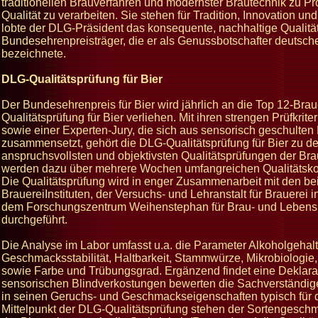
traditionellen Brauverfahren und modernster Brautechnik zu P
Qualität zu verarbeiten. Sie stehen für Tradition, Innovation un
lobte der DLG-Präsident das konsequente, nachhaltige Qualitä
Bundesehrenpreisträger, die er als Genussbotschafter deutsch
bezeichnete.
DLG-Qualitätsprüfung für Bier
Der Bundesehrenpreis für Bier wird jährlich an die Top 12-Bra
Qualitätsprüfung für Bier verliehen. Mit ihren strengen Prüfkrit
sowie einer Experten-Jury, die sich aus sensorisch geschulten 
zusammensetzt, gehört die DLG-Qualitätsprüfung für Bier zu de
anspruchsvollsten und objektivsten Qualitätsprüfungen der Br
werden dazu über mehrere Wochen umfangreichen Qualitätskon
Die Qualitätsprüfung wird in enger Zusammenarbeit mit den b
BrauereiInstituten, der Versuchs- und Lehranstalt für Brauerei i
dem Forschungszentrum Weihenstephan für Brau- und Lebensmi
durchgeführt.
Die Analyse im Labor umfasst u.a. die Parameter Alkoholgehalt
Geschmacksstabilität, Haltbarkeit, Stammwürze, Mikrobiologie,
sowie Farbe und Trübungsgrad. Ergänzend findet eine Deklaratio
sensorischen Blindverkostungen bewerten die Sachverständig
in seinen Geruchs- und Geschmackseigenschaften typisch für di
Mittelpunkt der DLG-Qualitätsprüfung stehen der Sortengesch